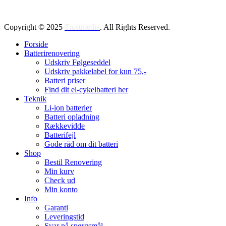
Copyright © 2025
Trustmedia
. All Rights Reserved.
Forside
Batterirenovering
Udskriv Følgeseddel
Udskriv pakkelabel for kun 75,-
Batteri priser
Find dit el-cykelbatteri her
Teknik
Li-ion batterier
Batteri opladning
Rækkevidde
Batterifejl
Gode råd om dit batteri
Shop
Bestil Renovering
Min kurv
Check ud
Min konto
Info
Garanti
Leveringstid
Svar på spørgsmål