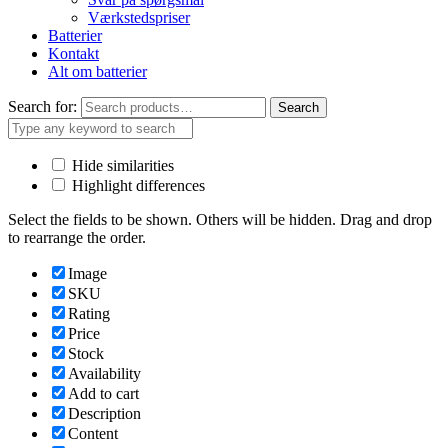
Værkstedspriser
Batterier
Kontakt
Alt om batterier
Search for:
Search
Hide similarities
Highlight differences
Select the fields to be shown. Others will be hidden. Drag and drop
to rearrange the order.
Image
SKU
Rating
Price
Stock
Availability
Add to cart
Description
Content