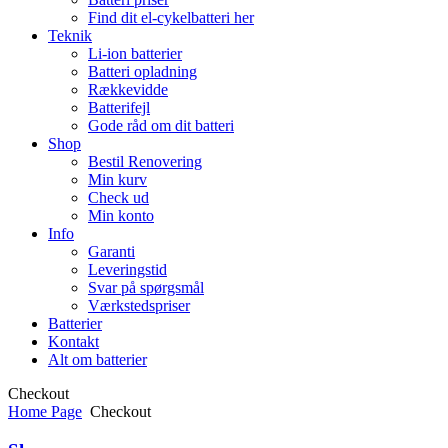
Find dit el-cykelbatteri her
Teknik
Li-ion batterier
Batteri opladning
Rækkevidde
Batterifejl
Gode råd om dit batteri
Shop
Bestil Renovering
Min kurv
Check ud
Min konto
Info
Garanti
Leveringstid
Svar på spørgsmål
Værkstedspriser
Batterier
Kontakt
Alt om batterier
Checkout
Home Page
Checkout