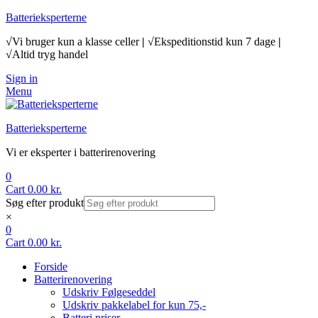
Batterieksperterne
√Vi bruger kun a klasse celler
|
√Ekspeditionstid kun 7 dage
|
√Altid tryg handel
Sign in
Menu
Batterieksperterne
Vi er eksperter i batterirenovering
0
Cart
0.00
kr.
Søg efter produkt
×
0
Cart
0.00
kr.
Forside
Batterirenovering
Udskriv Følgeseddel
Udskriv pakkelabel for kun 75,-
Batteri priser