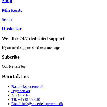
Shop
Min konto
Search
Huskeliste
We offer 24/7 dedicated support
If you need support send us a message
Subcribe
Our Newsletter
Kontakt os
Batterieksperterne.dk
Bygaden 48
4652 Hårlev
Tlf. +45 81550030
Email: info@batterieksperterne.dk