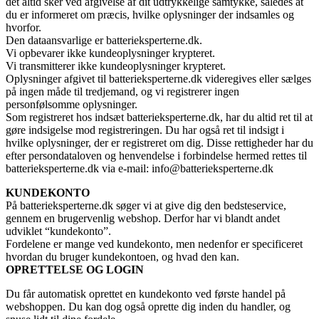
det altid sker ved afgivelse af dit udtrykkelige samtykke, således at
du er informeret om præcis, hvilke oplysninger der indsamles og
hvorfor.
Den dataansvarlige er batterieksperterne.dk.
Vi opbevarer ikke kundeoplysninger krypteret.
Vi transmitterer ikke kundeoplysninger krypteret.
Oplysninger afgivet til batterieksperterne.dk videregives eller sælges
på ingen måde til tredjemand, og vi registrerer ingen
personfølsomme oplysninger.
Som registreret hos indsæt batterieksperterne.dk, har du altid ret til at
gøre indsigelse mod registreringen. Du har også ret til indsigt i
hvilke oplysninger, der er registreret om dig. Disse rettigheder har du
efter persondataloven og henvendelse i forbindelse hermed rettes til
batterieksperterne.dk via e-mail: info@batterieksperterne.dk
KUNDEKONTO
På batterieksperterne.dk søger vi at give dig den bedsteservice,
gennem en brugervenlig webshop. Derfor har vi blandt andet
udviklet “kundekonto”.
Fordelene er mange ved kundekonto, men nedenfor er specificeret
hvordan du bruger kundekontoen, og hvad den kan.
OPRETTELSE OG LOGIN
Du får automatisk oprettet en kundekonto ved første handel på
webshoppen. Du kan dog også oprette dig inden du handler, og