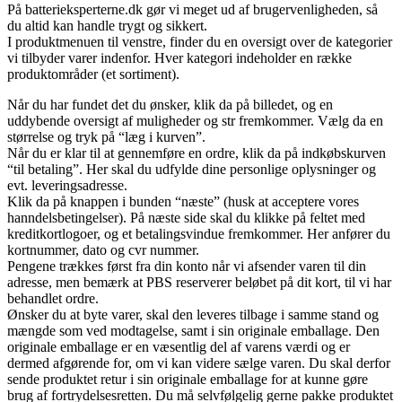
På batterieksperterne.dk gør vi meget ud af brugervenligheden, så
du altid kan handle trygt og sikkert.
I produktmenuen til venstre, finder du en oversigt over de kategorier
vi tilbyder varer indenfor. Hver kategori indeholder en række
produktområder (et sortiment).
Når du har fundet det du ønsker, klik da på billedet, og en
uddybende oversigt af muligheder og str fremkommer. Vælg da en
størrelse og tryk på “læg i kurven”.
Når du er klar til at gennemføre en ordre, klik da på indkøbskurven
“til betaling”. Her skal du udfylde dine personlige oplysninger og
evt. leveringsadresse.
Klik da på knappen i bunden “næste” (husk at acceptere vores
hanndelsbetingelser). På næste side skal du klikke på feltet med
kreditkortlogoer, og et betalingsvindue fremkommer. Her anfører du
kortnummer, dato og cvr nummer.
Pengene trækkes først fra din konto når vi afsender varen til din
adresse, men bemærk at PBS reserverer beløbet på dit kort, til vi har
behandlet ordre.
Ønsker du at byte varer, skal den leveres tilbage i samme stand og
mængde som ved modtagelse, samt i sin originale emballage. Den
originale emballage er en væsentlig del af varens værdi og er
dermed afgørende for, om vi kan videre sælge varen. Du skal derfor
sende produktet retur i sin originale emballage for at kunne gøre
brug af fortrydelsesretten. Du må selvfølgelig gerne pakke produktet