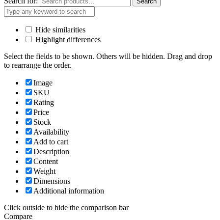
Search for:
Search
Hide similarities
Highlight differences
Select the fields to be shown. Others will be hidden. Drag and drop
to rearrange the order.
Image
SKU
Rating
Price
Stock
Availability
Add to cart
Description
Content
Weight
Dimensions
Additional information
Click outside to hide the comparison bar
Compare