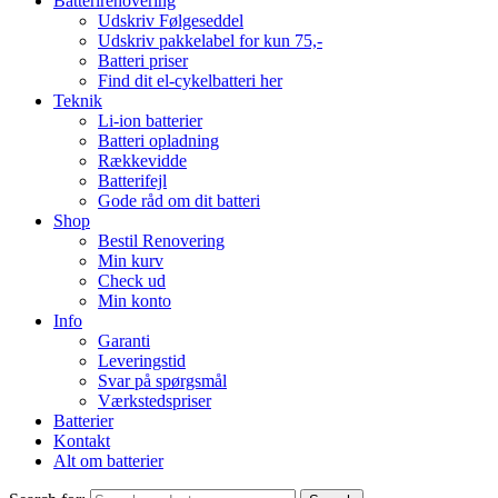
Batterirenovering
Udskriv Følgeseddel
Udskriv pakkelabel for kun 75,-
Batteri priser
Find dit el-cykelbatteri her
Teknik
Li-ion batterier
Batteri opladning
Rækkevidde
Batterifejl
Gode råd om dit batteri
Shop
Bestil Renovering
Min kurv
Check ud
Min konto
Info
Garanti
Leveringstid
Svar på spørgsmål
Værkstedspriser
Batterier
Kontakt
Alt om batterier