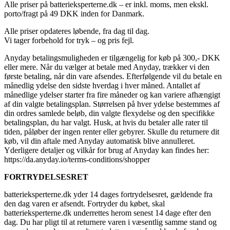
Alle priser på batterieksperterne.dk – er inkl. moms, men ekskl.
porto/fragt på 49 DKK inden for Danmark.
Alle priser opdateres løbende, fra dag til dag.
Vi tager forbehold for tryk – og pris fejl.
Anyday betalingsmuligheden er tilgængelig for køb på 300,- DKK
eller mere. Når du vælger at betale med Anyday, trækker vi den
første betaling, når din vare afsendes. Efterfølgende vil du betale en
månedlig ydelse den sidste hverdag i hver måned. Antallet af
månedlige ydelser starter fra fire måneder og kan variere afhængigt
af din valgte betalingsplan. Størrelsen på hver ydelse bestemmes af
din ordres samlede beløb, din valgte flexydelse og den specifikke
betalingsplan, du har valgt. Husk, at hvis du betaler alle rater til
tiden, påløber der ingen renter eller gebyrer. Skulle du returnere dit
køb, vil din aftale med Anyday automatisk blive annulleret.
Yderligere detaljer og vilkår for brug af Anyday kan findes her:
https://da.anyday.io/terms-conditions/shopper
FORTRYDELSESRET
batterieksperterne.dk yder 14 dages fortrydelsesret, gældende fra
den dag varen er afsendt. Fortryder du købet, skal
batterieksperterne.dk underrettes herom senest 14 dage efter den
dag. Du har pligt til at returnere varen i væsentlig samme stand og