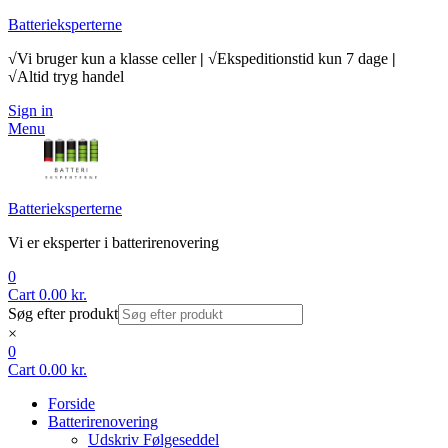
Batterieksperterne
√Vi bruger kun a klasse celler
|
√Ekspeditionstid kun 7 dage
|
√Altid tryg handel
Sign in
Menu
Batterieksperterne
Vi er eksperter i batterirenovering
0
Cart
0.00
kr.
Søg efter produkt
×
0
Cart
0.00
kr.
Forside
Batterirenovering
Udskriv Følgeseddel