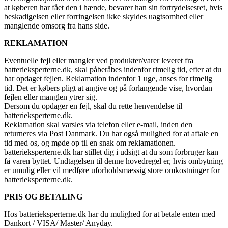
at køberen har fået den i hænde, bevarer han sin fortrydelsesret, hvis
beskadigelsen eller forringelsen ikke skyldes uagtsomhed eller
manglende omsorg fra hans side.
REKLAMATION
Eventuelle fejl eller mangler ved produkter/varer leveret fra
batterieksperterne.dk, skal påberåbes indenfor rimelig tid, efter at du
har opdaget fejlen. Reklamation indenfor 1 uge, anses for rimelig
tid. Det er købers pligt at angive og på forlangende vise, hvordan
fejlen eller manglen ytrer sig.
Dersom du opdager en fejl, skal du rette henvendelse til
batterieksperterne.dk.
Reklamation skal varsles via telefon eller e-mail, inden den
returneres via Post Danmark. Du har også mulighed for at aftale en
tid med os, og møde op til en snak om reklamationen.
batterieksperterne.dk har stillet dig i udsigt at du som forbruger kan
få varen byttet. Undtagelsen til denne hovedregel er, hvis ombytning
er umulig eller vil medføre uforholdsmæssig store omkostninger for
batterieksperterne.dk.
PRIS OG BETALING
Hos batterieksperterne.dk har du mulighed for at betale enten med
Dankort / VISA/ Master/ Anyday.