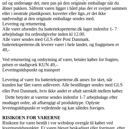
ud og undresøge det, men pas på den originale emballage når du
åbner pakken. Såfremt varen ligger i hård plas der er svejset sammen
eller i neutrale plastikposer, kuverter eller lign.,er det ikke
nødvendigt at den originale emballage sendes med.
Levering og returnering
Alle varer afsendes fra batterieksperterne.dk lager indenfor 1- 7
arbejdsdage fra ordreafgivelse inden kl 12.00.
Alle varer sendes med GLS eller Post Danmark.
batterieksperterne.dk leverer varer i hele landet, og fragtprisen er
49,-
Ved returnering og ombytning af varer, betaler køber for fragten,
prisen er stadigvæk KUN 49,-.
Leveringstidspunkt og transport
Levering af varer fra batterieksperterne.dk anses for sket, når
kunden har fået varen udleveret. Alle bestillinger sendes med GLS
eller Post Danmark, hvis ikke andet er aftalt særskilt mellem køber.
Dette betyder at varerne sendes indenfor 1-7 arbejdsdage efter
modtaget ordre, alt afhængigt af produkttype. Oplyste
leveringstidspunkt er vejledende og kan således fraviges.
RISIKOEN FOR VARERNE
Risikoen for varer bestilt i vor webshop overgår til køber ved
leveringstidspunktet. Er varen blevet beskadiget eller forringet, efter