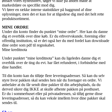
ønsket vores nyhedsbrev, søger vi ikke på anden måde at
markedsføre os specifikt mod dig.
Vi fører en række interne statistikker på baggrund af dine
oplysninger, men det er kun for at tilgodese dig med det helt rette
produktsortiment.
MINE ORDRE
Under din konto finder du punktet “mine ordre”. Her kan du danne
dig et overblik over dine køb. Er du erhvervskunde, forening eller
offentlig institution, så er det også her du med fordel kan downloade
dine ordre som pdf til regnskabet.
Mine kreditnota
Under punktet “mine kreditnota” kan du ligeledes danne dig et
overblik over de ting du evt. har fået refunderet, i forbindelse med
dine handler.
Til din konto kan du tilføje flere leveringsadresser. Så kan du selv
styre hvor pakken skal sendes hen når du foretager en ordre. Vi
anbefaler at du får sendt dine pakker til din arbejdsplads, da du
derved sikrer dig IKKE at skulle afhente pakken på posthuset.
Er du i sommerhuset eller på privatadressen, så tilføj gerne disse
leveringsadresser, så du kan veksle imellem hvor dine pakker skal
sendes til.