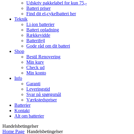
Udskriv pakkelabel for kun 75,-
Batteri priser
Find dit el-cykelbatteri her
Teknik
Li-ion batterier
Batteri opladning
Rækkevidde
Batterifejl
Gode råd om dit batteri
Shop
Bestil Renovering
Min kurv
Check ud
Min konto
Info
Garanti
Leveringstid
Svar på spørgsmål
Værkstedspriser
Batterier
Kontakt
Alt om batterier
Handelsbetingelser
Home Page
Handelsbetingelser