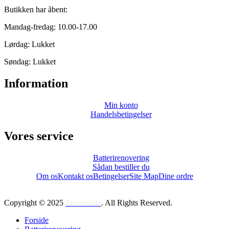
Butikken har åbent:
Mandag-fredag: 10.00-17.00
Lørdag: Lukket
Søndag: Lukket
Information
Min konto
Handelsbetingelser
Vores service
Batterirenovering
Sådan bestiller du
Om os
Kontakt os
Betingelser
Site Map
Dine ordre
Copyright © 2025
Trustmedia
. All Rights Reserved.
Forside