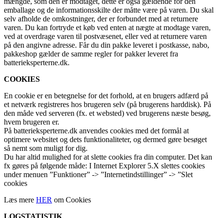
mængde, som den er modtaget, dette er også gældende for den
emballage og de informationsskilte der måtte være på varen. Du skal
selv afholde de omkostninger, der er forbundet med at returnere
varen. Du kan fortryde et køb ved enten at nægte at modtage varen,
ved at overdrage varen til postvæsenet, eller ved at returnere varen
på den angivne adresse. Får du din pakke leveret i postkasse, nabo,
pakkeshop gælder de samme regler for pakker leveret fra
batterieksperterne.dk.
COOKIES
En cookie er en betegnelse for det forhold, at en brugers adfærd på
et netværk registreres hos brugeren selv (på brugerens harddisk). På
den måde ved serveren (fx. et websted) ved brugerens næste besøg,
hvem brugeren er.
På batterieksperterne.dk anvendes cookies med det formål at
optimere websitet og dets funktionaliteter, og dermed gøre besøget
så nemt som muligt for dig.
Du har altid mulighed for at slette cookies fra din computer. Det kan
fx gøres på følgende måde: I Internet Explorer 5.X slettes cookies
under menuen ”Funktioner” -> ”Internetindstillinger” -> ”Slet
cookies
Læs mere
HER
om Cookies
LOGSTATISTIK