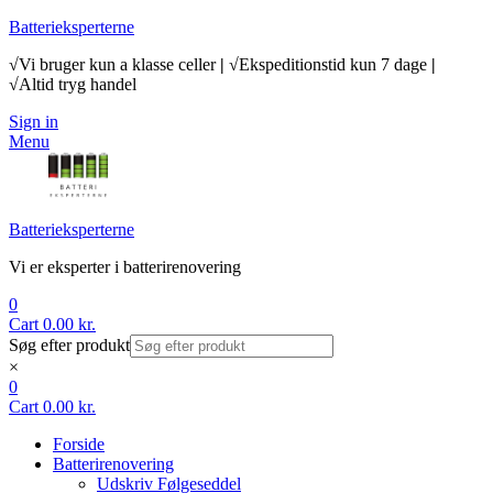
Batterieksperterne
√Vi bruger kun a klasse celler
|
√Ekspeditionstid kun 7 dage
|
√Altid tryg handel
Sign in
Menu
Batterieksperterne
Vi er eksperter i batterirenovering
0
Cart
0.00
kr.
Søg efter produkt
×
0
Cart
0.00
kr.
Forside
Batterirenovering
Udskriv Følgeseddel