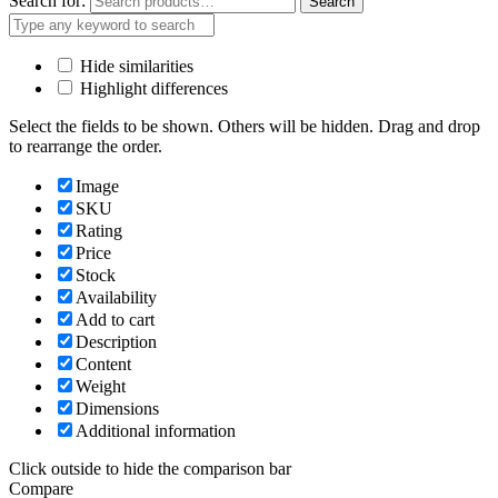
Search for:
Search
Hide similarities
Highlight differences
Select the fields to be shown. Others will be hidden. Drag and drop
to rearrange the order.
Image
SKU
Rating
Price
Stock
Availability
Add to cart
Description
Content
Weight
Dimensions
Additional information
Click outside to hide the comparison bar
Compare