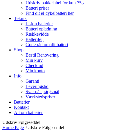
Udskriv pakkelabel for kun 75,-
Batteri priser
Find dit el-cykelbatteri her
Teknik
Li-ion batterier
Batteri opladning
Rækkevidde
Batterifejl
Gode råd om dit batteri
Shop
Bestil Renovering
Min kurv
Check ud
Min konto
Info
Garanti
Leveringstid
Svar på spørgsmål
Værkstedspriser
Batterier
Kontakt
Alt om batterier
Udskriv Følgeseddel
Home Page
Udskriv Følgeseddel