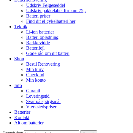
Udskriv Følgeseddel
Udskriv pakkelabel for kun 75,-
Batteri priser
Find dit el-cykelbatteri her
Teknik
Li-ion batterier
Batteri opladning
Rækkevidde
Batterifejl
Gode råd om dit batteri
Shop
Bestil Renovering
Min kurv
Check ud
Min konto
Info
Garanti
Leveringstid
Svar på spørgsmål
Værkstedspriser
Batterier
Kontakt
Alt om batterier