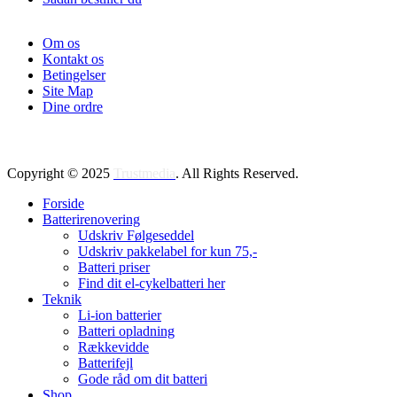
Om os
Kontakt os
Betingelser
Site Map
Dine ordre
Copyright © 2025
Trustmedia
. All Rights Reserved.
Forside
Batterirenovering
Udskriv Følgeseddel
Udskriv pakkelabel for kun 75,-
Batteri priser
Find dit el-cykelbatteri her
Teknik
Li-ion batterier
Batteri opladning
Rækkevidde
Batterifejl
Gode råd om dit batteri
Shop