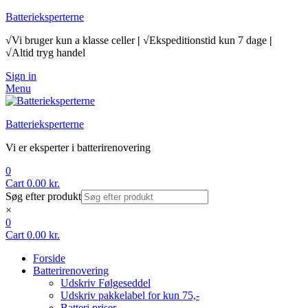
Batterieksperterne
√Vi bruger kun a klasse celler
|
√Ekspeditionstid kun 7 dage
|
√Altid tryg handel
Sign in
Menu
Batterieksperterne
Vi er eksperter i batterirenovering
0
Cart
0.00
kr.
Søg efter produkt
×
0
Cart
0.00
kr.
Forside
Batterirenovering
Udskriv Følgeseddel
Udskriv pakkelabel for kun 75,-
Batteri priser