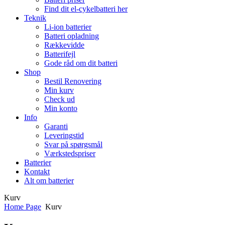
Find dit el-cykelbatteri her
Teknik
Li-ion batterier
Batteri opladning
Rækkevidde
Batterifejl
Gode råd om dit batteri
Shop
Bestil Renovering
Min kurv
Check ud
Min konto
Info
Garanti
Leveringstid
Svar på spørgsmål
Værkstedspriser
Batterier
Kontakt
Alt om batterier
Kurv
Home Page
Kurv