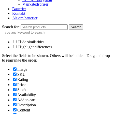
Værkstedspriser
Batterier
Kontakt
Alt om batterier
Search for:
Search
Hide similarities
Highlight differences
Select the fields to be shown. Others will be hidden. Drag and drop
to rearrange the order.
Image
SKU
Rating
Price
Stock
Availability
Add to cart
Description
Content