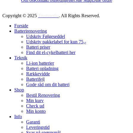
Om os
Kontakt os
Betingelser
Site Map
Dine ordre
Copyright © 2025
Trustmedia
. All Rights Reserved.
Forside
Batterirenovering
Udskriv Følgeseddel
Udskriv pakkelabel for kun 75,-
Batteri priser
Find dit el-cykelbatteri her
Teknik
Li-ion batterier
Batteri opladning
Rækkevidde
Batterifejl
Gode råd om dit batteri
Shop
Bestil Renovering
Min kurv
Check ud
Min konto
Info
Garanti
Leveringstid
Svar på spørgsmål