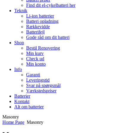
Find dit el-cykelbatteri her
Teknik
Li-ion batterier
Batteri opladning
Rækkevidde
Batterifejl
Gode råd om dit batteri
Shop
Bestil Renovering
Min kurv
Check ud
Min konto
Info
Garanti
Leveringstid
Svar på spørgsmål
Værkstedspriser
Batterier
Kontakt
Alt om batterier
Masonry
Home Page
Masonry