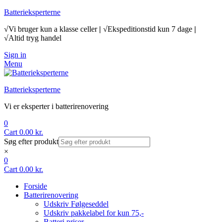
Batterieksperterne
√Vi bruger kun a klasse celler
|
√Ekspeditionstid kun 7 dage
|
√Altid tryg handel
Sign in
Menu
Batterieksperterne
Vi er eksperter i batterirenovering
0
Cart
0.00
kr.
Søg efter produkt
×
0
Cart
0.00
kr.
Forside
Batterirenovering
Udskriv Følgeseddel
Udskriv pakkelabel for kun 75,-
Batteri priser