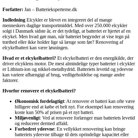
Forfatter:
Jan – Batterieksperterne.dk
Indledning
Elcykler er blevet en integreret del af mange
menneskers daglige transportmiddel. Med over 250.000 elcykler
solgt i Danmark sidste år, er det tydeligt, at batteriet er hjertet af en
elcykel. Men hvad gør man, når batteriet begynder at vise tegn på
træthed eller ikke holder lige så længe som før? Renovering af
elcykelbatteri kan være løsningen.
Hvad er et elcykelbatteri?
Et elcykelbatteri er den energikilde, der
driver elcyklens motor. De mest almindelige typer batterier i elcykler
er Lithium-ion og nikkel-metalhydrid. Batteriets levetid og ydeevne
kan variere afhængigt af brug, vedligeholdelse og mange andre
faktorer.
Hvorfor renovere et elcykelbatteri?
Økonomisk fordelagtigt
: At renovere et batteri kan ofte være
billigere end at købe et helt nyt. For eksempel kan renovering
koste kun 50% af prisen på et nyt batteri.
Miljøvenligt
: Ved at renovere forlænger man batteriets levetid
og reducerer dermed affald.
Forbedret ydeevne
: En vellykket renovering kan bringe
batteriets ydeevne tilbage til dets oprindelige kapacitet eller