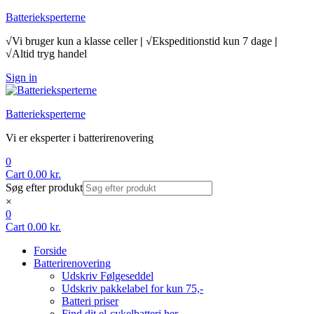
Batterieksperterne
√Vi bruger kun a klasse celler
|
√Ekspeditionstid kun 7 dage
|
√Altid tryg handel
Sign in
Menu
Batterieksperterne
Vi er eksperter i batterirenovering
0
Cart
0.00
kr.
Søg efter produkt
×
0
Cart
0.00
kr.
Forside
Batterirenovering
Udskriv Følgeseddel
Udskriv pakkelabel for kun 75,-
Batteri priser
Find dit el-cykelbatteri her