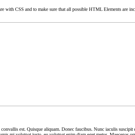
 are with CSS and to make sure that all possible HTML Elements are in
 convallis est. Quisque aliquam. Donec faucibus. Nunc iaculis suscipit d
turpis mi volutpat justo, eu volutpat enim diam eget metus. Maecenas or