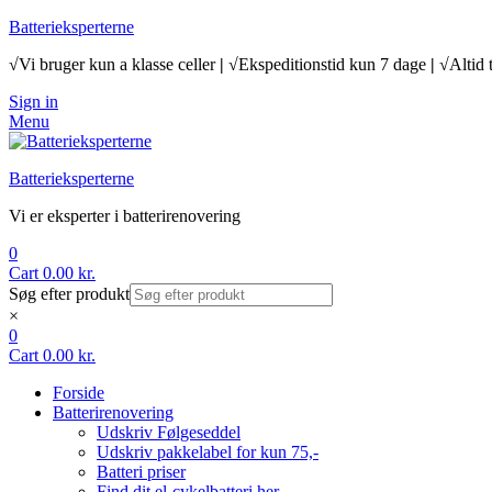
Batterieksperterne
√Vi bruger kun a klasse celler
|
√Ekspeditionstid kun 7 dage
|
√Altid 
Sign in
Menu
Batterieksperterne
Vi er eksperter i batterirenovering
0
Cart
0.00
kr.
Søg efter produkt
×
0
Cart
0.00
kr.
Forside
Batterirenovering
Udskriv Følgeseddel
Udskriv pakkelabel for kun 75,-
Batteri priser
Find dit el-cykelbatteri her