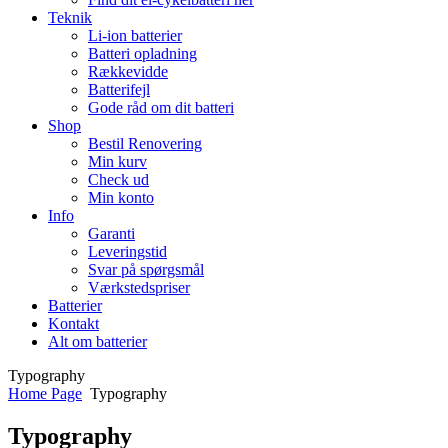
Teknik
Li-ion batterier
Batteri opladning
Rækkevidde
Batterifejl
Gode råd om dit batteri
Shop
Bestil Renovering
Min kurv
Check ud
Min konto
Info
Garanti
Leveringstid
Svar på spørgsmål
Værkstedspriser
Batterier
Kontakt
Alt om batterier
Typography
Home Page
Typography
Typography