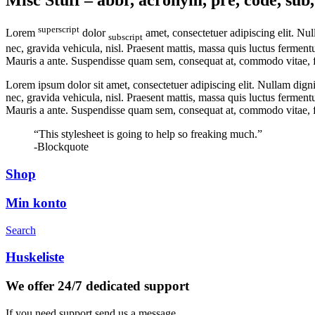
Misc Stuff – abbr, acronym, pre, code, sub, 
superscript
Lorem
dolor
amet, consectetuer adipiscing elit. Nu
subscript
nec, gravida vehicula, nisl. Praesent mattis, massa quis luctus fermen
Mauris a ante. Suspendisse quam sem, consequat at, commodo vitae, fe
Lorem ipsum dolor sit amet, consectetuer adipiscing elit. Nullam digni
nec, gravida vehicula, nisl. Praesent mattis, massa quis luctus fermen
Mauris a ante. Suspendisse quam sem, consequat at, commodo vitae, fe
“This stylesheet is going to help so freaking much.”
-Blockquote
Shop
Min konto
Search
Huskeliste
We offer 24/7 dedicated support
If you need support send us a message