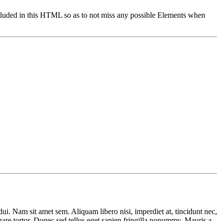
cluded in this HTML so as to not miss any possible Elements when
ui. Nam sit amet sem. Aliquam libero nisi, imperdiet at, tincidunt nec,
nare tortor. Donec sed tellus eget sapien fringilla nonummy. Mauris a