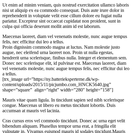
Ut enim ad minim veniam, quis nostrud exercitation ullamco laboris
nisi ut aliquip ex ea commodo consequat. Duis aute irure dolor in
reprehenderit in voluptate velit esse cillum dolore eu fugiat nulla
pariatur. Excepteur sint occaecat cupidatat non proident, sunt in
culpa qui officia deserunt mollit anim id est laborum.
Maecenas laoreet, diam vel venenatis molestie, nunc augue tempus
felis, nec efficitur dui leo a tellus.
Proin dignissim commodo magna at luctus. Nam molestie justo
augue, nec eleifend urna laoreet non. Proin ut nulla egestas,
hendrerit urna scelerisque, finibus nulla. Integer et elementum sem.
Donec nec scelerisque elit, id pulvinar est. Maecenas laoreet, diam
vel venenatis molestie, nunc augue tempus felis, nec efficitur dui leo
a tellus.
[trx_image url=”https://ny.batterieksperterne.dk/wp-
content/uploads/2015/11/picjumbo.com_HNCK5640.jpg”
shape=”square” align=”right” width=”280″ height=”158″]
Mauris vitae quam ligula. In tincidunt sapien sed nibh scelerisque
congue. Maecenas ut libero eu metus tincidunt lobortis. Duis
accumsan at mauris vel lacinia.
Cras cursus eros vel commodo tincidunt. Donec ac urna eget velit
bibendum aliquam. Phasellus tempor urna erat, a fringilla elit
vulputate in. Vivamus euismod mauris id sodales tincidunt.Mauris