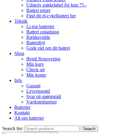
Udskriv pakkelabel for kun 75,-
Batteri priser
Find dit el-cykelbatteri her
Teknik
Li-ion batterier
Batteri opladning
Rækkevidde
Batterifejl
Gode råd om dit batteri
Shop
Bestil Renovering
Min kurv
Check ud
Min konto
Info
Garanti
Leveringstid
Svar på spørgsmål
Værkstedspriser
Batterier
Kontakt
Alt om batterier
Search for:
Search