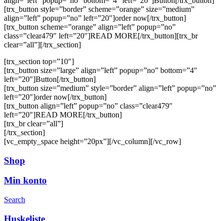
align=”left” popup=”no” bottom=”4″ left=”20″]Button[/trx_button]
[trx_button style=”border” scheme=”orange” size=”medium”
align=”left” popup=”no” left=”20″]order now[/trx_button]
[trx_button scheme=”orange” align=”left” popup=”no”
class=”clear479″ left=”20″]READ MORE[/trx_button][trx_br
clear=”all”][/trx_section]
[trx_section top=”10″]
[trx_button size=”large” align=”left” popup=”no” bottom=”4″
left=”20″]Button[/trx_button]
[trx_button size=”medium” style=”border” align=”left” popup=”no”
left=”20″]order now[/trx_button]
[trx_button align=”left” popup=”no” class=”clear479″
left=”20″]READ MORE[/trx_button]
[trx_br clear=”all”]
[/trx_section]
[vc_empty_space height=”20px”][/vc_column][/vc_row]
Shop
Min konto
Search
Huskeliste