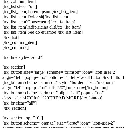
[trx_column_item]
[trx_list style=”ol”]
[trx_list_item]Lorem ipsum[/trx_list_item]
[trx_list_item]Dolor sit[/trx_list_item]
[trx_list_item]Consectetur[/trx_list_item]
[trx_list_item]Adipisicing elit[/trx_list_item]
[trx_list_item]Sed do eiusmod[/trx_list_item]
[/trx_list]
[/trx_column_item]
[/trx_columns]
[trx_line style=”solid”]
[trx_section]
[trx_button size=”large” scheme=”crimson” icon=”icon-user-2″
align=”left” popup=”no” bottom=”4″ left=”20″]Button[/trx_button]
[trx_button scheme=”crimson” style=”border” size=”medium”
align=”left” popup=”no” left=”20″]order now[/trx_button]
[trx_button scheme=”crimson” align=”left” popup=”no”
class=”clear479″ left=”20″]READ MORE[/trx_button]
[trx_br clear=”all”]
[/trx_section]
[trx_section top=”10″]
[trx_button scheme=”orange” size=”large” icon=”icon-user-2″