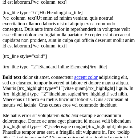
id est laborum.[/vc_column_text]
[trx_title type=”6″]H6 Heading[/trx_title]
[vc_column_text]Ut enim ad minim veniam, quis nostrud
exercitation ullamco laboris nisi ut aliquip ex ea commodo
consequat. Duis aute irure dolor in reprehenderit in voluptate velit
esse cillum dolore eu fugiat nulla pariatur. Excepteur sint occaecat
cupidatat non proident, sunt in culpa qui officia deserunt mollit anim
id est laborum.[/vc_column_text]
[trx_line style=”solid”]
[trx_title type=”2″]Standard Inline Elements[/trx_title]
Bold text
dolor sit amet, consectetur
accent color
adipisicing elit,
sed do eiusmod tempor hovered ut labore et dolore magna aliqua.
Mauris [trx_highlight type=”1″]vitae quam[/trx_highlight] ligula. In
[trx_highlight type=”2″]tincidunt sapien[/trx_highlight] sed nibh.
Maecenas ut libero eu metus tincidunt lobortis. Duis accumsan at
mauris vel lacinia. Cras cursus eros vel commodo tincidunt.
Iste natus error sit voluptatem
italic text
example accusantium
doloremque. Donec ac urna eget pharetra id massa velit bibendum
[trx_highlight type=”3″]scelerisque congue[/trx_highlight] aliquam.
Phasellus tempor urna erat, a fringilla elit vulputate in. [trx_tooltip
title=”Tooltip example”]Vivamus euismod[/trx_tooltip] mauris id