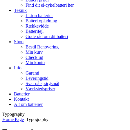
Find dit el-cykelbatteri her
Teknik
Li-ion batterier
Batteri opladning
Rækkevidde
Batterifejl
Gode råd om dit batteri
Shop
Bestil Renovering
Min kurv
Check ud
Min konto
Info
Garanti
Leveringstid
Svar på spørgsmål
Værkstedspriser
Batterier
Kontakt
Alt om batterier
Typography
Home Page
Typography