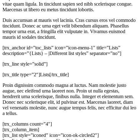
vitae quam ligula. In tincidunt sapien sed nibh scelerisque congue.
Maecenas ut libero eu metus tincidunt lobortis.
Duis accumsan at mauris vel lacinia. Cras cursus eros vel commodo
tincidunt. Donec ac urna eget velit bibendum aliquam. Phasellus
tempor urna erat, a fringilla elit vulputate in. Vivamus euismod
mauris id sodales tincidunt.
[trx_anchor id=”toc_lists” icon=”icon-menu-1″ title=”Lists”
description=”{Lists} – |Different list styles” separator=”no”]
[trx_line style=”solid”]
[trx_title type=”2″]Lists[/trx_title]
Proin dignissim commodo magna at luctus. Nam molestie justo
augue, nec eleifend urna laoreet non. Proin ut nulla egestas,
hendrerit urna scelerisque, finibus nulla. Integer et elementum sem.
Donec nec scelerisque elit, id pulvinar est. Maecenas laoreet, diam
vel venenatis molestie, nunc augue tempus felis, nec efficitur dui leo
a tellus.
[trx_columns count=”4″]
[trx_column_item]
[trx_list style=”iconed” icon=”icon-ok-circled2″]