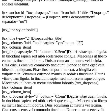
sodales
tincidunt
.
[trx_anchor id=”toc_dropcaps” icon=”icon-info-1″ title=”Dropcaps”
description=”{Dropcaps} – |Dropcap styles demonstration”
separator=”no”]
[trx_line style=”solid”]
[trx_title type=”2″]Dropcaps[/trx_title]
[trx_columns fluid=”no” margins=”yes” count=”2″]
[trx_column_item]
[trx_dropcaps style=”1″ bottom=”0.5em”]Dauris vitae quam ligula.
In tincidunt sapien sed nibh scelerisque congue. Maecenas ut libero
eu metus tincidunt lobortis. Duis accumsan at mauris vel lacinia.
Cras cursus eros vel commodo tincidunt. Donec ac urna eget velit
bibendum aliquam. Phasellus tempor urna erat, a fringilla elit
vulputate in. Vivamus euismod mauris id sodales tincidunt. Dauris
vitae quam ligula. In tincidunt sapien sed nibh scelerisque congue.
Maecenas ut libero eu metus tincidunt lobortis.[/trx_dropcaps]
[/trx_column_item]
[trx_column_item]
[trx_dropcaps style=”3″ bottom=”0.5em”]Dauris vitae quam ligula.
In tincidunt sapien sed nibh scelerisque congue. Maecenas ut libero
eu metus tincidunt lobortis. Duis accumsan at mauris vel lacinia.
Cras cursus eros vel commodo tincidunt. Donec ac urna eget velit