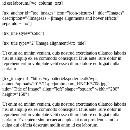
id est laborum.[/vc_column_text]
[trx_anchor id=”toc_images” icon=”icon-picture-1″ title=”Images”
description=”{Imagess} – |Image alignments and hover effects”
separator=”no”]
[trx_line style=”solid”]
[trx_title type=”2″]Image alignment[/trx_title]
Ut enim ad minim veniam, quis nostrud exercitation ullamco laboris
nisi ut aliquip ex ea commodo consequat. Duis aute irure dolor in
reprehenderit in voluptate velit esse cillum dolore eu fugiat nulla
pariatur.
[trx_image url=”https://ny.batterieksperterne.dk/wp-
content/uploads/2015/11/picjumbo.com_HNCK5708.jpg”
title=”Title of Image” align=”left” shape=”square” width=”280″
height=”158″]
Ut enim ad minim veniam, quis nostrud exercitation ullamco laboris
nisi ut aliquip ex ea commodo consequat. Duis aute irure dolor in
reprehenderit in voluptate velit esse cillum dolore eu fugiat nulla
pariatur. Excepteur sint occaecat cupidatat non proident, sunt in
culpa qui officia deserunt mollit anim id est laborum.