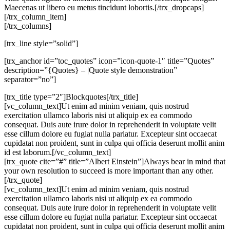
Maecenas ut libero eu metus tincidunt lobortis.[/trx_dropcaps]
[/trx_column_item]
[/trx_columns]
[trx_line style=”solid”]
[trx_anchor id=”toc_quotes” icon=”icon-quote-1″ title=”Quotes”
description=”{Quotes} – |Quote style demonstration”
separator=”no”]
[trx_title type=”2″]Blockquotes[/trx_title]
[vc_column_text]Ut enim ad minim veniam, quis nostrud
exercitation ullamco laboris nisi ut aliquip ex ea commodo
consequat. Duis aute irure dolor in reprehenderit in voluptate velit
esse cillum dolore eu fugiat nulla pariatur. Excepteur sint occaecat
cupidatat non proident, sunt in culpa qui officia deserunt mollit anim
id est laborum.[/vc_column_text]
[trx_quote cite=”#” title=”Albert Einstein”]Always bear in mind that
your own resolution to succeed is more important than any other.
[/trx_quote]
[vc_column_text]Ut enim ad minim veniam, quis nostrud
exercitation ullamco laboris nisi ut aliquip ex ea commodo
consequat. Duis aute irure dolor in reprehenderit in voluptate velit
esse cillum dolore eu fugiat nulla pariatur. Excepteur sint occaecat
cupidatat non proident, sunt in culpa qui officia deserunt mollit anim