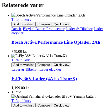
Relaterede varer
Tilføj til kurv
Add to wishlist
Compare
Quick view
Bosch
,
Elcykel Batteri Producenter
,
Lader & Tilbehør
,
Lader
elcykler
Bosch Active/Performance Line Oplader, 2Ah
749.00
kr.
Tilføj til kurv
Add to wishlist
Compare
Quick view
Lader & Tilbehør
,
Lader elcykler
E-Fly 36V Lader (4AH / TranzX)
1,199.00
kr.
Tilbud!
Tilføj til kurv
Add to wishlist
Compare
Quick view