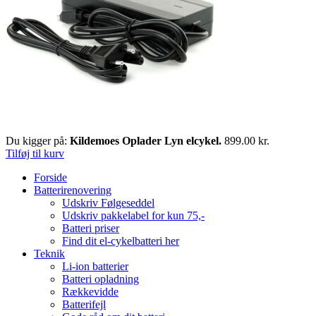
Du kigger på:
Kildemoes Oplader Lyn elcykel.
899.00
kr.
Tilføj til kurv
Forside
Batterirenovering
Udskriv Følgeseddel
Udskriv pakkelabel for kun 75,-
Batteri priser
Find dit el-cykelbatteri her
Teknik
Li-ion batterier
Batteri opladning
Rækkevidde
Batterifejl