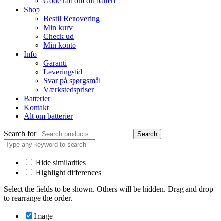
Gode råd om dit batteri
Shop
Bestil Renovering
Min kurv
Check ud
Min konto
Info
Garanti
Leveringstid
Svar på spørgsmål
Værkstedspriser
Batterier
Kontakt
Alt om batterier
Search for:
Search
Hide similarities
Highlight differences
Select the fields to be shown. Others will be hidden. Drag and drop
to rearrange the order.
Image