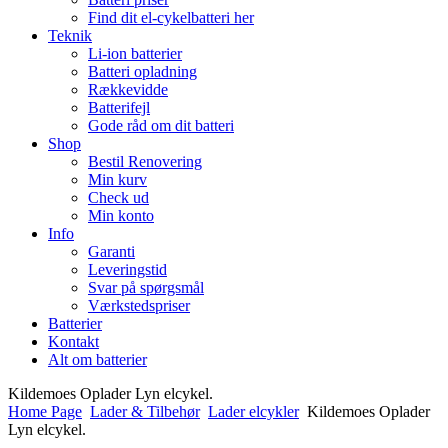
Find dit el-cykelbatteri her
Teknik
Li-ion batterier
Batteri opladning
Rækkevidde
Batterifejl
Gode råd om dit batteri
Shop
Bestil Renovering
Min kurv
Check ud
Min konto
Info
Garanti
Leveringstid
Svar på spørgsmål
Værkstedspriser
Batterier
Kontakt
Alt om batterier
Kildemoes Oplader Lyn elcykel.
Home Page
Lader & Tilbehør
Lader elcykler
Kildemoes Oplader
Lyn elcykel.