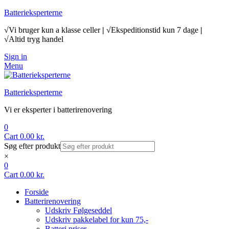
Batterieksperterne
√Vi bruger kun a klasse celler
|
√Ekspeditionstid kun 7 dage
|
√Altid tryg handel
Sign in
Menu
Batterieksperterne
Vi er eksperter i batterirenovering
0
Cart
0.00
kr.
Søg efter produkt
×
0
Cart
0.00
kr.
Forside
Batterirenovering
Udskriv Følgeseddel
Udskriv pakkelabel for kun 75,-
Batteri priser