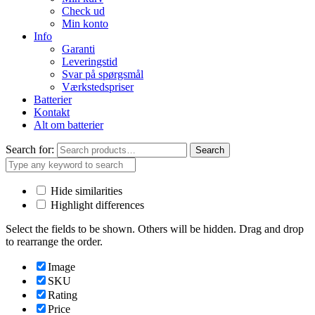
Check ud
Min konto
Info
Garanti
Leveringstid
Svar på spørgsmål
Værkstedspriser
Batterier
Kontakt
Alt om batterier
Search for:
Search
Hide similarities
Highlight differences
Select the fields to be shown. Others will be hidden. Drag and drop
to rearrange the order.
Image
SKU
Rating
Price