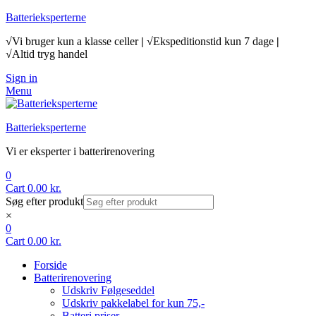
Batterieksperterne
√Vi bruger kun a klasse celler
|
√Ekspeditionstid kun 7 dage
|
√Altid tryg handel
Sign in
Menu
Batterieksperterne
Vi er eksperter i batterirenovering
0
Cart
0.00
kr.
Søg efter produkt
×
0
Cart
0.00
kr.
Forside
Batterirenovering
Udskriv Følgeseddel
Udskriv pakkelabel for kun 75,-
Batteri priser