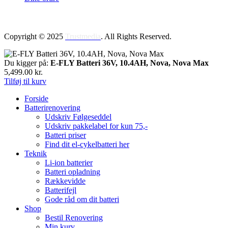
Copyright © 2025
Trustmedia
. All Rights Reserved.
Du kigger på:
E-FLY Batteri 36V, 10.4AH, Nova, Nova Max
5,499.00
kr.
Tilføj til kurv
Forside
Batterirenovering
Udskriv Følgeseddel
Udskriv pakkelabel for kun 75,-
Batteri priser
Find dit el-cykelbatteri her
Teknik
Li-ion batterier
Batteri opladning
Rækkevidde
Batterifejl
Gode råd om dit batteri
Shop
Bestil Renovering
Min kurv