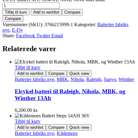
Tilføj til kurv
Add to wishlist
Compare
Compare
Varenummer (SKU):
3766215999-1
Kategorier:
Batterier fabriks
nye
,
E-Fly
Share:
Facebook
Twitter
Email
Relaterede varer
Tilføj til kurv
Add to wishlist
Compare
Quick view
Batterier fabriks nye
,
MBK
,
Nihola
,
Raleigh
,
Sanyo
,
Winther
Elcykel batteri til Raleigh, Nihola, MBK, og
Winther 13Ah
6,200.00
kr.
Tilføj til kurv
Add to wishlist
Compare
Quick view
Batterier fabriks nye
,
Kildemoes