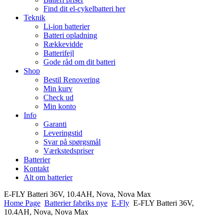
Find dit el-cykelbatteri her
Teknik
Li-ion batterier
Batteri opladning
Rækkevidde
Batterifejl
Gode råd om dit batteri
Shop
Bestil Renovering
Min kurv
Check ud
Min konto
Info
Garanti
Leveringstid
Svar på spørgsmål
Værkstedspriser
Batterier
Kontakt
Alt om batterier
E-FLY Batteri 36V, 10.4AH, Nova, Nova Max
Home Page
Batterier fabriks nye
E-Fly
E-FLY Batteri 36V,
10.4AH, Nova, Nova Max