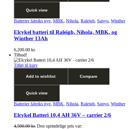
Quick view
Batterier fabriks nye
,
MBK
,
Nihola
,
Raleigh
,
Sanyo
,
Winther
Elcykel batteri til Raleigh, Nihola, MBK, og
Winther 13Ah
6,200.00
kr.
Tilbud!
Tilføj til kurv
Add to wishlist
Compare
Quick view
Batterier fabriks nye
,
MBK
,
Nihola
,
Raleigh
,
Sanyo
,
Winther
Elcykel Batteri 10,4 AH 36V – carrier 2/6
4,500.00
kr.
Den oprindelige pris var: