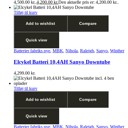
4,500.00 kr..
4,200.00
kr.
Den aktuelle pris er: 4,200.00 kr..
Tilføj til kurv
Add to wishlist
Compare
Quick view
Batterier fabriks nye
,
MBK
,
Nihola
,
Raleigh
,
Sanyo
,
Winther
Elcykel Batteri 10,4AH Sanyo Downtube
4,299.00
kr.
Tilføj til kurv
Add to wishlist
Compare
Quick view
Batterier fabriks nye
,
MBK
,
Nihola
,
Raleigh
,
Sanyo
,
Winther