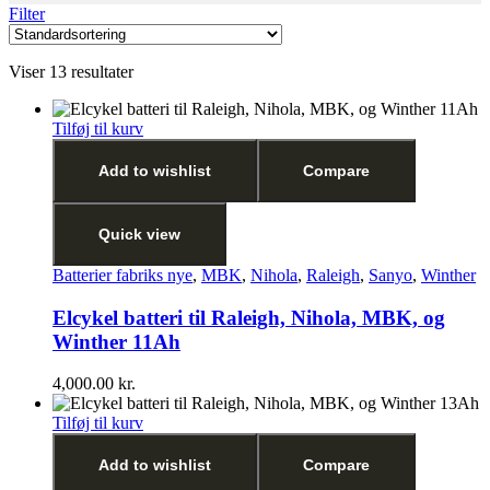
Filter
Viser 13 resultater
Tilføj til kurv
Add to wishlist
Compare
Quick view
Batterier fabriks nye
,
MBK
,
Nihola
,
Raleigh
,
Sanyo
,
Winther
Elcykel batteri til Raleigh, Nihola, MBK, og
Winther 11Ah
4,000.00
kr.
Tilføj til kurv
Add to wishlist
Compare