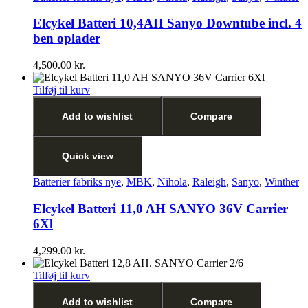
Elcykel Batteri 10,4AH Sanyo Downtube incl. 4
ben oplader
4,500.00
kr.
Tilføj til kurv
Add to wishlist
Compare
Quick view
Batterier fabriks nye
,
MBK
,
Nihola
,
Raleigh
,
Sanyo
,
Winther
Elcykel Batteri 11,0 AH SANYO 36V Carrier
6Xl
4,299.00
kr.
Tilføj til kurv
Add to wishlist
Compare