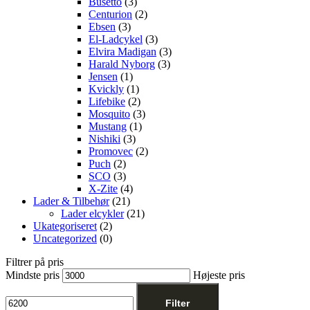
Busetto
(3)
Centurion
(2)
Ebsen
(3)
El-Ladcykel
(3)
Elvira Madigan
(3)
Harald Nyborg
(3)
Jensen
(1)
Kvickly
(1)
Lifebike
(2)
Mosquito
(3)
Mustang
(1)
Nishiki
(3)
Promovec
(2)
Puch
(2)
SCO
(3)
X-Zite
(4)
Lader & Tilbehør
(21)
Lader elcykler
(21)
Ukategoriseret
(2)
Uncategorized
(0)
Filtrer på pris
Mindste pris
Højeste pris
Filter