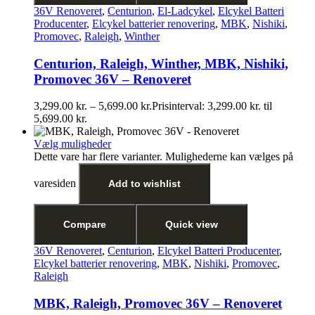
36V Renoveret
,
Centurion
,
El-Ladcykel
,
Elcykel Batteri
Producenter
,
Elcykel batterier renovering
,
MBK
,
Nishiki
,
Promovec
,
Raleigh
,
Winther
Centurion, Raleigh, Winther, MBK, Nishiki,
Promovec 36V – Renoveret
3,299.00
kr.
–
5,699.00
kr.
Prisinterval: 3,299.00 kr. til
5,699.00 kr.
Vælg muligheder
Dette vare har flere varianter. Mulighederne kan vælges på
varesiden
Add to wishlist
Compare
Quick view
36V Renoveret
,
Centurion
,
Elcykel Batteri Producenter
,
Elcykel batterier renovering
,
MBK
,
Nishiki
,
Promovec
,
Raleigh
MBK, Raleigh, Promovec 36V – Renoveret