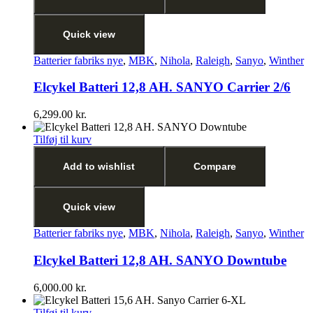
Quick view
Batterier fabriks nye
,
MBK
,
Nihola
,
Raleigh
,
Sanyo
,
Winther
Elcykel Batteri 12,8 AH. SANYO Carrier 2/6
6,299.00
kr.
Tilføj til kurv
Add to wishlist
Compare
Quick view
Batterier fabriks nye
,
MBK
,
Nihola
,
Raleigh
,
Sanyo
,
Winther
Elcykel Batteri 12,8 AH. SANYO Downtube
6,000.00
kr.
Tilføj til kurv