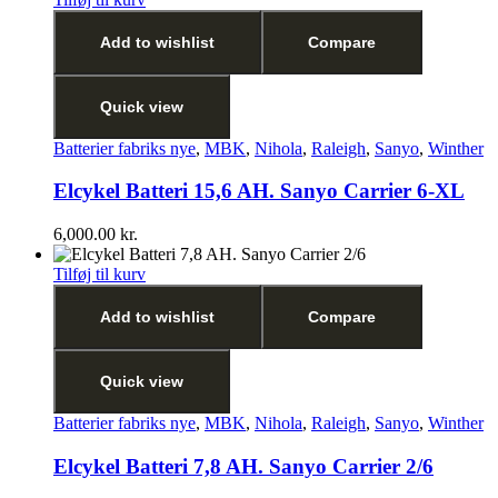
Add to wishlist
Compare
Quick view
Batterier fabriks nye
,
MBK
,
Nihola
,
Raleigh
,
Sanyo
,
Winther
Elcykel Batteri 15,6 AH. Sanyo Carrier 6-XL
6,000.00
kr.
Tilføj til kurv
Add to wishlist
Compare
Quick view
Batterier fabriks nye
,
MBK
,
Nihola
,
Raleigh
,
Sanyo
,
Winther
Elcykel Batteri 7,8 AH. Sanyo Carrier 2/6