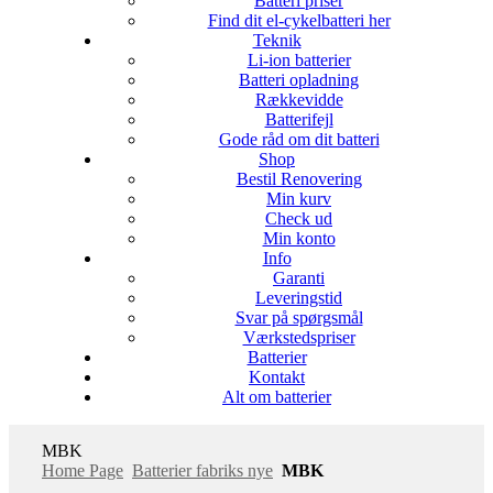
Batteri priser
Find dit el-cykelbatteri her
Teknik
Li-ion batterier
Batteri opladning
Rækkevidde
Batterifejl
Gode råd om dit batteri
Shop
Bestil Renovering
Min kurv
Check ud
Min konto
Info
Garanti
Leveringstid
Svar på spørgsmål
Værkstedspriser
Batterier
Kontakt
Alt om batterier
MBK
Home Page
Batterier fabriks nye
MBK