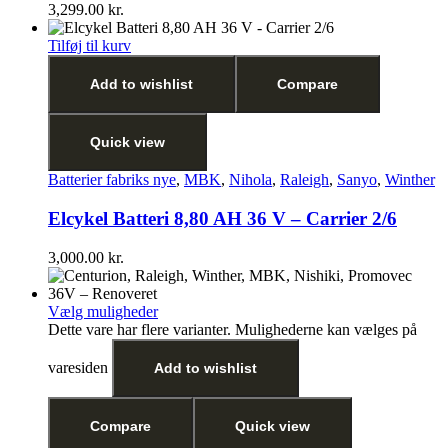
3,299.00
kr.
Tilføj til kurv
Add to wishlist
Compare
Quick view
Batterier fabriks nye
,
MBK
,
Nihola
,
Raleigh
,
Sanyo
,
Winther
Elcykel Batteri 8,80 AH 36 V – Carrier 2/6
3,000.00
kr.
Vælg muligheder
Dette vare har flere varianter. Mulighederne kan vælges på
varesiden
Add to wishlist
Compare
Quick view