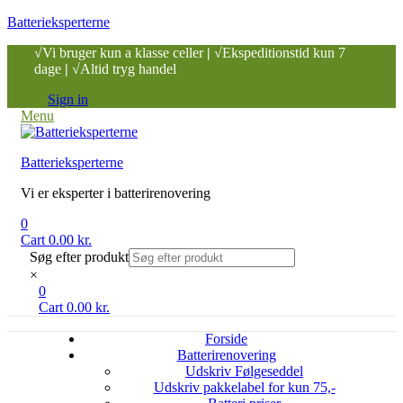
Batterieksperterne
√Vi bruger kun a klasse celler
|
√Ekspeditionstid kun 7
dage
|
√Altid tryg handel
Sign in
Menu
Batterieksperterne
Vi er eksperter i batterirenovering
0
Cart
0.00
kr.
Søg efter produkt
×
0
Cart
0.00
kr.
Forside
Batterirenovering
Udskriv Følgeseddel
Udskriv pakkelabel for kun 75,-