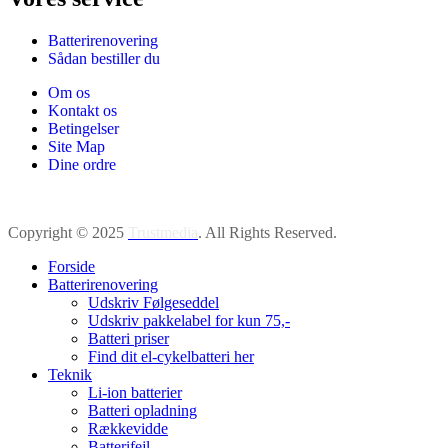
Batterirenovering
Sådan bestiller du
Om os
Kontakt os
Betingelser
Site Map
Dine ordre
Copyright © 2025
Trustmedia
. All Rights Reserved.
Forside
Batterirenovering
Udskriv Følgeseddel
Udskriv pakkelabel for kun 75,-
Batteri priser
Find dit el-cykelbatteri her
Teknik
Li-ion batterier
Batteri opladning
Rækkevidde
Batterifejl