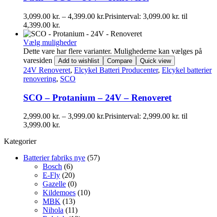
3,099.00
kr.
–
4,399.00
kr.
Prisinterval: 3,099.00 kr. til
4,399.00 kr.
Vælg muligheder
Dette vare har flere varianter. Mulighederne kan vælges på
varesiden
Add to wishlist
Compare
Quick view
24V Renoveret
,
Elcykel Batteri Producenter
,
Elcykel batterier
renovering
,
SCO
SCO – Protanium – 24V – Renoveret
2,999.00
kr.
–
3,999.00
kr.
Prisinterval: 2,999.00 kr. til
3,999.00 kr.
Kategorier
Batterier fabriks nye
(57)
Bosch
(6)
E-Fly
(20)
Gazelle
(0)
Kildemoes
(10)
MBK
(13)
Nihola
(11)