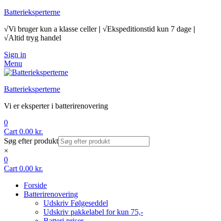
Batterieksperterne
√Vi bruger kun a klasse celler
|
√Ekspeditionstid kun 7 dage
|
√Altid tryg handel
Sign in
Menu
Batterieksperterne
Vi er eksperter i batterirenovering
0
Cart
0.00
kr.
Søg efter produkt
×
0
Cart
0.00
kr.
Forside
Batterirenovering
Udskriv Følgeseddel
Udskriv pakkelabel for kun 75,-
Batteri priser