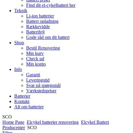
Find dit el-cykelbatteri her
Teknik
Li-ion batterier
Batteri opladning
Rækkevidde
Batterifejl
Gode råd om dit batteri
Shop
Bestil Renovering
Min kurv
Check ud
Min konto
Info
Garanti
Leveringstid
Svar på spørgsmål
Værkstedspriser
Batterier
Kontakt
Alt om batterier
SCO
Home Page
Elcykel batterier renovering
Elcykel Batteri
Producenter
SCO
Filter