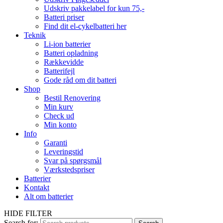
Udskriv pakkelabel for kun 75,-
Batteri priser
Find dit el-cykelbatteri her
Teknik
Li-ion batterier
Batteri opladning
Rækkevidde
Batterifejl
Gode råd om dit batteri
Shop
Bestil Renovering
Min kurv
Check ud
Min konto
Info
Garanti
Leveringstid
Svar på spørgsmål
Værkstedspriser
Batterier
Kontakt
Alt om batterier
HIDE FILTER
Search for: