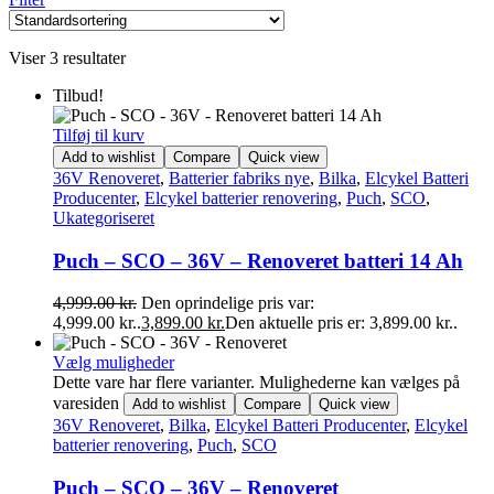
Viser 3 resultater
Tilbud!
Tilføj til kurv
Add to wishlist
Compare
Quick view
36V Renoveret
,
Batterier fabriks nye
,
Bilka
,
Elcykel Batteri
Producenter
,
Elcykel batterier renovering
,
Puch
,
SCO
,
Ukategoriseret
Puch – SCO – 36V – Renoveret batteri 14 Ah
4,999.00
kr.
Den oprindelige pris var:
4,999.00 kr..
3,899.00
kr.
Den aktuelle pris er: 3,899.00 kr..
Vælg muligheder
Dette vare har flere varianter. Mulighederne kan vælges på
varesiden
Add to wishlist
Compare
Quick view
36V Renoveret
,
Bilka
,
Elcykel Batteri Producenter
,
Elcykel
batterier renovering
,
Puch
,
SCO
Puch – SCO – 36V – Renoveret