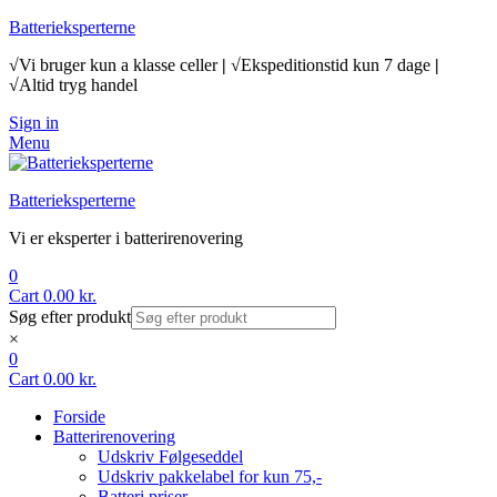
Batterieksperterne
√Vi bruger kun a klasse celler
|
√Ekspeditionstid kun 7 dage
|
√Altid tryg handel
Sign in
Menu
Batterieksperterne
Vi er eksperter i batterirenovering
0
Cart
0.00
kr.
Søg efter produkt
×
0
Cart
0.00
kr.
Forside
Batterirenovering
Udskriv Følgeseddel
Udskriv pakkelabel for kun 75,-
Batteri priser