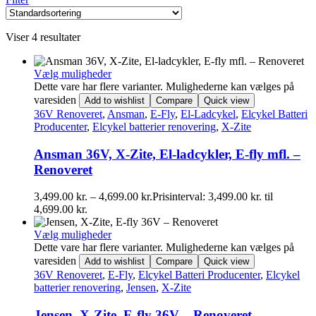
Viser 4 resultater
Vælg muligheder
Dette vare har flere varianter. Mulighederne kan vælges på
varesiden
Add to wishlist
Compare
Quick view
36V Renoveret
,
Ansman
,
E-Fly
,
El-Ladcykel
,
Elcykel Batteri
Producenter
,
Elcykel batterier renovering
,
X-Zite
Ansman 36V, X-Zite, El-ladcykler, E-fly mfl. –
Renoveret
3,499.00
kr.
–
4,699.00
kr.
Prisinterval: 3,499.00 kr. til
4,699.00 kr.
Vælg muligheder
Dette vare har flere varianter. Mulighederne kan vælges på
varesiden
Add to wishlist
Compare
Quick view
36V Renoveret
,
E-Fly
,
Elcykel Batteri Producenter
,
Elcykel
batterier renovering
,
Jensen
,
X-Zite
Jensen, X-Zite, E-fly 36V – Renoveret