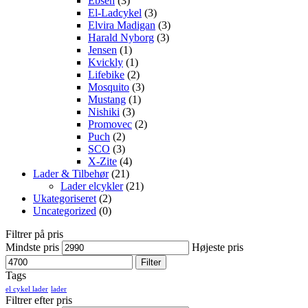
Ebsen
(3)
El-Ladcykel
(3)
Elvira Madigan
(3)
Harald Nyborg
(3)
Jensen
(1)
Kvickly
(1)
Lifebike
(2)
Mosquito
(3)
Mustang
(1)
Nishiki
(3)
Promovec
(2)
Puch
(2)
SCO
(3)
X-Zite
(4)
Lader & Tilbehør
(21)
Lader elcykler
(21)
Ukategoriseret
(2)
Uncategorized
(0)
Filtrer på pris
Mindste pris
Højeste pris
Filter
Tags
el cykel lader
lader
Filtrer efter pris