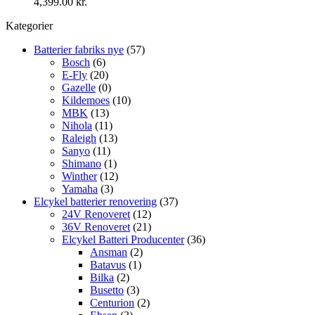
4,399.00 kr.
Kategorier
Batterier fabriks nye
(57)
Bosch
(6)
E-Fly
(20)
Gazelle
(0)
Kildemoes
(10)
MBK
(13)
Nihola
(11)
Raleigh
(13)
Sanyo
(11)
Shimano
(1)
Winther
(12)
Yamaha
(3)
Elcykel batterier renovering
(37)
24V Renoveret
(12)
36V Renoveret
(21)
Elcykel Batteri Producenter
(36)
Ansman
(2)
Batavus
(1)
Bilka
(2)
Busetto
(3)
Centurion
(2)