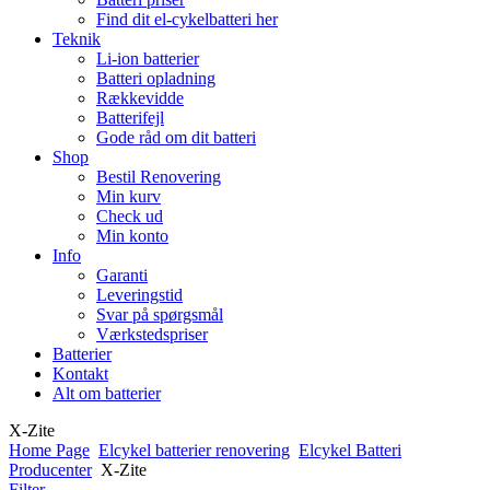
Find dit el-cykelbatteri her
Teknik
Li-ion batterier
Batteri opladning
Rækkevidde
Batterifejl
Gode råd om dit batteri
Shop
Bestil Renovering
Min kurv
Check ud
Min konto
Info
Garanti
Leveringstid
Svar på spørgsmål
Værkstedspriser
Batterier
Kontakt
Alt om batterier
X-Zite
Home Page
Elcykel batterier renovering
Elcykel Batteri
Producenter
X-Zite
Filter