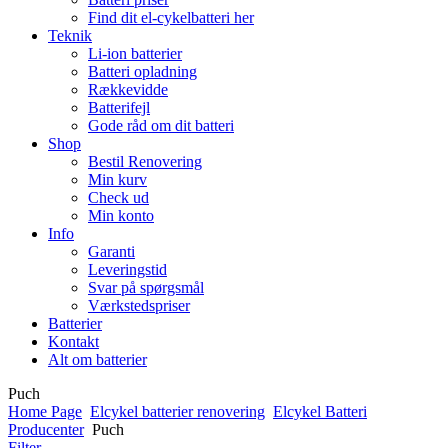
Find dit el-cykelbatteri her
Teknik
Li-ion batterier
Batteri opladning
Rækkevidde
Batterifejl
Gode råd om dit batteri
Shop
Bestil Renovering
Min kurv
Check ud
Min konto
Info
Garanti
Leveringstid
Svar på spørgsmål
Værkstedspriser
Batterier
Kontakt
Alt om batterier
Puch
Home Page
Elcykel batterier renovering
Elcykel Batteri
Producenter
Puch
Filter