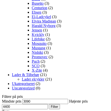
Busetto
(3)
Centurion
(2)
Ebsen
(3)
El-Ladcykel
(3)
Elvira Madigan
(3)
Harald Nyborg
(3)
Jensen
(1)
Kvickly
(1)
Lifebike
(2)
Mosquito
(3)
Mustang
(1)
Nishiki
(3)
Promovec
(2)
Puch
(2)
SCO
(3)
X-Zite
(4)
Lader & Tilbehør
(21)
Lader elcykler
(21)
Ukategoriseret
(2)
Uncategorized
(0)
Filtrer på pris
Mindste pris
Højeste pris
Filter