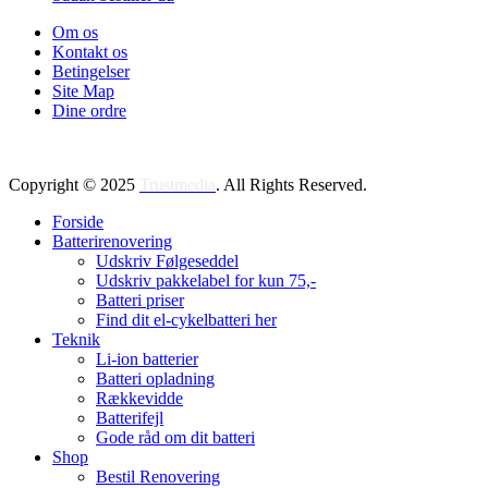
Om os
Kontakt os
Betingelser
Site Map
Dine ordre
Copyright © 2025
Trustmedia
. All Rights Reserved.
Forside
Batterirenovering
Udskriv Følgeseddel
Udskriv pakkelabel for kun 75,-
Batteri priser
Find dit el-cykelbatteri her
Teknik
Li-ion batterier
Batteri opladning
Rækkevidde
Batterifejl
Gode råd om dit batteri
Shop
Bestil Renovering