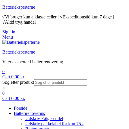
Batterieksperterne
√Vi bruger kun a klasse celler
|
√Ekspeditionstid kun 7 dage
|
√Altid tryg handel
Sign in
Menu
Batterieksperterne
Vi er eksperter i batterirenovering
0
Cart
0.00
kr.
Søg efter produkt
×
0
Cart
0.00
kr.
Forside
Batterirenovering
Udskriv Følgeseddel
Udskriv pakkelabel for kun 75,-
Batteri priser