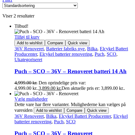
Viser 2 resultater
Tilbud!
Tilføj til kurv
Add to wishlist
Compare
Quick view
36V Renoveret
,
Batterier fabriks nye
,
Bilka
,
Elcykel Batteri
Producenter
,
Elcykel batterier renovering
,
Puch
,
SCO
,
Ukategoriseret
Puch – SCO – 36V – Renoveret batteri 14 Ah
4,999.00
kr.
Den oprindelige pris var:
4,999.00 kr..
3,899.00
kr.
Den aktuelle pris er: 3,899.00 kr..
Vælg muligheder
Dette vare har flere varianter. Mulighederne kan vælges på
varesiden
Add to wishlist
Compare
Quick view
36V Renoveret
,
Bilka
,
Elcykel Batteri Producenter
,
Elcykel
batterier renovering
,
Puch
,
SCO
Puch – SCO – 36V – Renoveret