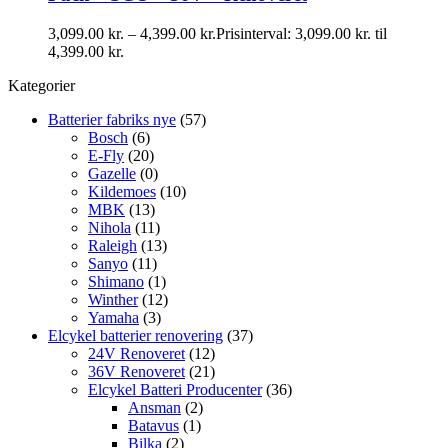
3,099.00
kr.
–
4,399.00
kr.
Prisinterval: 3,099.00 kr. til
4,399.00 kr.
Kategorier
Batterier fabriks nye
(57)
Bosch
(6)
E-Fly
(20)
Gazelle
(0)
Kildemoes
(10)
MBK
(13)
Nihola
(11)
Raleigh
(13)
Sanyo
(11)
Shimano
(1)
Winther
(12)
Yamaha
(3)
Elcykel batterier renovering
(37)
24V Renoveret
(12)
36V Renoveret
(21)
Elcykel Batteri Producenter
(36)
Ansman
(2)
Batavus
(1)
Bilka
(2)