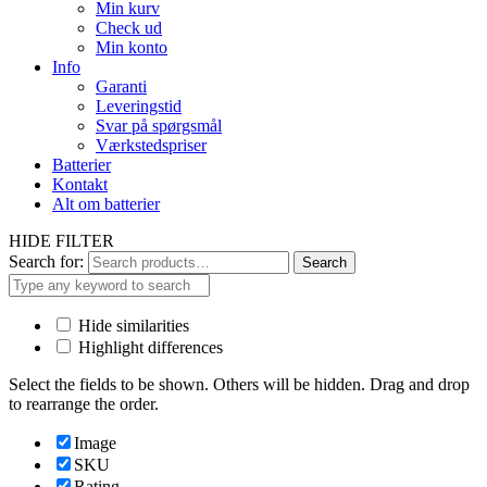
Min kurv
Check ud
Min konto
Info
Garanti
Leveringstid
Svar på spørgsmål
Værkstedspriser
Batterier
Kontakt
Alt om batterier
HIDE FILTER
Search for:
Search
Hide similarities
Highlight differences
Select the fields to be shown. Others will be hidden. Drag and drop
to rearrange the order.
Image
SKU
Rating