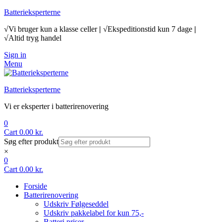
Batterieksperterne
√Vi bruger kun a klasse celler
|
√Ekspeditionstid kun 7 dage
|
√Altid tryg handel
Sign in
Menu
Batterieksperterne
Vi er eksperter i batterirenovering
0
Cart
0.00
kr.
Søg efter produkt
×
0
Cart
0.00
kr.
Forside
Batterirenovering
Udskriv Følgeseddel
Udskriv pakkelabel for kun 75,-
Batteri priser