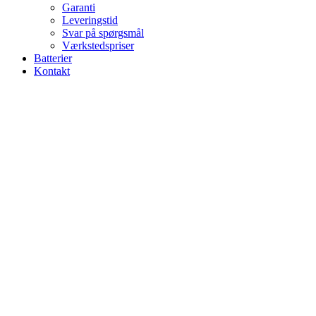
Garanti
Leveringstid
Svar på spørgsmål
Værkstedspriser
Batterier
Kontakt
Alt om batterier
Search for:
Search
Hide similarities
Highlight differences
Select the fields to be shown. Others will be hidden. Drag and drop
to rearrange the order.
Image
SKU
Rating
Price
Stock
Availability
Add to cart