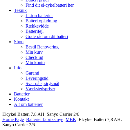
Find dit el-cykelbatteri her
Teknik
Li-ion batterier
Batteri opladning
Rækkevidde
Batterifejl
Gode råd om dit batteri
Shop
Bestil Renovering
Min kurv
Check ud
Min konto
Info
Garanti
Leveringstid
Svar på spørgsmål
Værkstedspriser
Batterier
Kontakt
Alt om batterier
Elcykel Batteri 7,8 AH. Sanyo Carrier 2/6
Home Page
Batterier fabriks nye
MBK
Elcykel Batteri 7,8 AH.
Sanyo Carrier 2/6