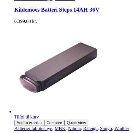
Kildemoes Batteri Steps 14AH 36V
6,399.00
kr.
Tilføj til kurv
Add to wishlist
Compare
Quick view
Batterier fabriks nye
,
MBK
,
Nihola
,
Raleigh
,
Sanyo
,
Winther