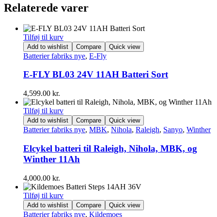
Relaterede varer
Tilføj til kurv
Add to wishlist
Compare
Quick view
Batterier fabriks nye
,
E-Fly
E-FLY BL03 24V 11AH Batteri Sort
4,599.00
kr.
Tilføj til kurv
Add to wishlist
Compare
Quick view
Batterier fabriks nye
,
MBK
,
Nihola
,
Raleigh
,
Sanyo
,
Winther
Elcykel batteri til Raleigh, Nihola, MBK, og
Winther 11Ah
4,000.00
kr.
Tilføj til kurv
Add to wishlist
Compare
Quick view
Batterier fabriks nye
,
Kildemoes