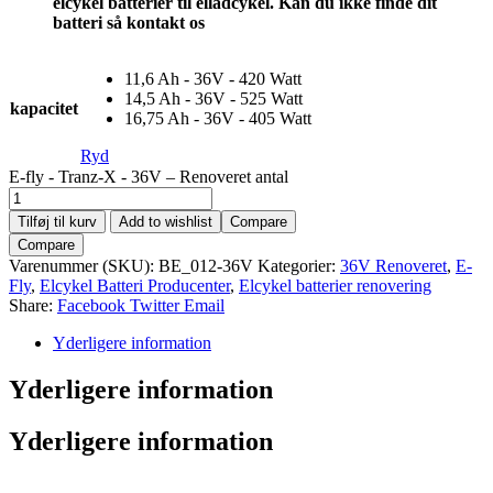
elcykel batterier til elladcykel. Kan du ikke finde dit
batteri så kontakt os
11,6 Ah - 36V - 420 Watt
14,5 Ah - 36V - 525 Watt
kapacitet
16,75 Ah - 36V - 405 Watt
Ryd
E-fly - Tranz-X - 36V – Renoveret antal
Tilføj til kurv
Add to wishlist
Compare
Compare
Varenummer (SKU):
BE_012-36V
Kategorier:
36V Renoveret
,
E-
Fly
,
Elcykel Batteri Producenter
,
Elcykel batterier renovering
Share:
Facebook
Twitter
Email
Yderligere information
Yderligere information
Yderligere information