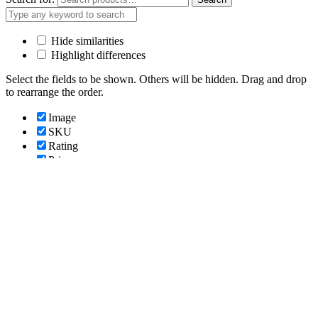
Hide similarities
Highlight differences
Select the fields to be shown. Others will be hidden. Drag and drop
to rearrange the order.
Image
SKU
Rating
Price
Stock
Availability
Add to cart
Description
Content
Weight
Dimensions
Additional information
Click outside to hide the comparison bar
Compare