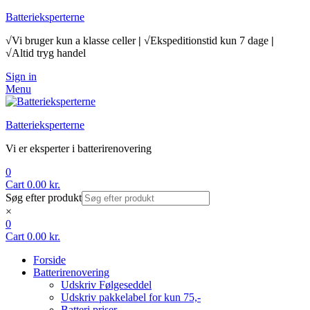
Batterieksperterne
√Vi bruger kun a klasse celler
|
√Ekspeditionstid kun 7 dage
|
√Altid tryg handel
Sign in
Menu
Batterieksperterne
Vi er eksperter i batterirenovering
0
Cart
0.00
kr.
Søg efter produkt
×
0
Cart
0.00
kr.
Forside
Batterirenovering
Udskriv Følgeseddel
Udskriv pakkelabel for kun 75,-
Batteri priser