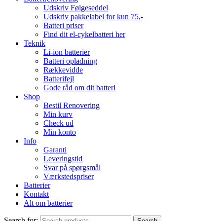
Udskriv Følgeseddel
Udskriv pakkelabel for kun 75,-
Batteri priser
Find dit el-cykelbatteri her
Teknik
Li-ion batterier
Batteri opladning
Rækkevidde
Batterifejl
Gode råd om dit batteri
Shop
Bestil Renovering
Min kurv
Check ud
Min konto
Info
Garanti
Leveringstid
Svar på spørgsmål
Værkstedspriser
Batterier
Kontakt
Alt om batterier
Search for:
Search