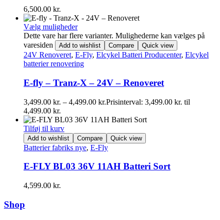
6,500.00
kr.
Vælg muligheder
Dette vare har flere varianter. Mulighederne kan vælges på
varesiden
Add to wishlist
Compare
Quick view
24V Renoveret
,
E-Fly
,
Elcykel Batteri Producenter
,
Elcykel
batterier renovering
E-fly – Tranz-X – 24V – Renoveret
3,499.00
kr.
–
4,499.00
kr.
Prisinterval: 3,499.00 kr. til
4,499.00 kr.
Tilføj til kurv
Add to wishlist
Compare
Quick view
Batterier fabriks nye
,
E-Fly
E-FLY BL03 36V 11AH Batteri Sort
4,599.00
kr.
Shop