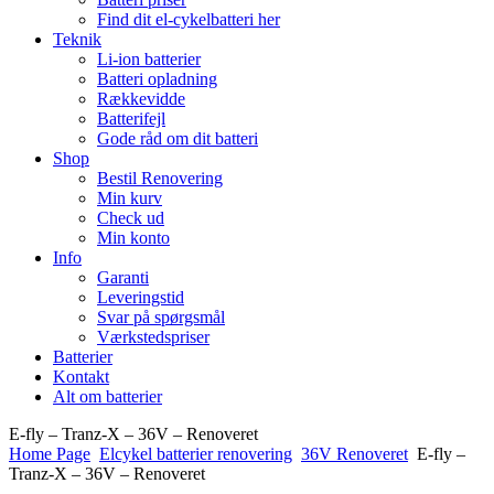
Find dit el-cykelbatteri her
Teknik
Li-ion batterier
Batteri opladning
Rækkevidde
Batterifejl
Gode råd om dit batteri
Shop
Bestil Renovering
Min kurv
Check ud
Min konto
Info
Garanti
Leveringstid
Svar på spørgsmål
Værkstedspriser
Batterier
Kontakt
Alt om batterier
E-fly – Tranz-X – 36V – Renoveret
Home Page
Elcykel batterier renovering
36V Renoveret
E-fly –
Tranz-X – 36V – Renoveret