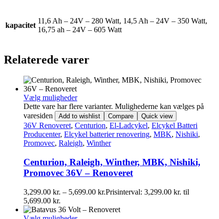
11,6 Ah – 24V – 280 Watt, 14,5 Ah – 24V – 350 Watt,
kapacitet
16,75 ah – 24V – 605 Watt
Relaterede varer
Vælg muligheder
Dette vare har flere varianter. Mulighederne kan vælges på
varesiden
Add to wishlist
Compare
Quick view
36V Renoveret
,
Centurion
,
El-Ladcykel
,
Elcykel Batteri
Producenter
,
Elcykel batterier renovering
,
MBK
,
Nishiki
,
Promovec
,
Raleigh
,
Winther
Centurion, Raleigh, Winther, MBK, Nishiki,
Promovec 36V – Renoveret
3,299.00
kr.
–
5,699.00
kr.
Prisinterval: 3,299.00 kr. til
5,699.00 kr.
Vælg muligheder