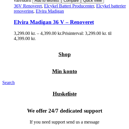
varesiden
Add to wishlist
Compare
Quick view
36V Renoveret
,
Elcykel Batteri Producenter
,
Elcykel batterier
renovering
,
Elvira Madigan
Elvira Madigan 36 V – Renoveret
3,299.00
kr.
–
4,399.00
kr.
Prisinterval: 3,299.00 kr. til
4,399.00 kr.
Shop
Min konto
Search
Huskeliste
We offer 24/7 dedicated support
If you need support send us a message