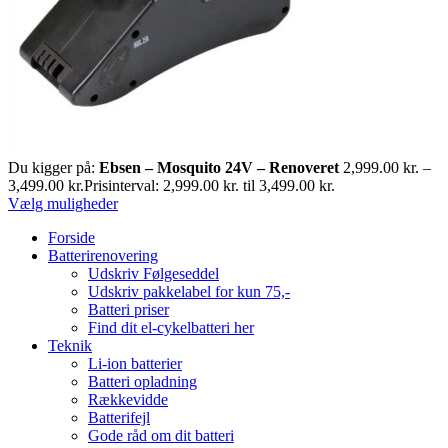
Du kigger på:
Ebsen – Mosquito 24V – Renoveret
2,999.00
kr.
–
3,499.00
kr.
Prisinterval: 2,999.00 kr. til 3,499.00 kr.
Vælg muligheder
Forside
Batterirenovering
Udskriv Følgeseddel
Udskriv pakkelabel for kun 75,-
Batteri priser
Find dit el-cykelbatteri her
Teknik
Li-ion batterier
Batteri opladning
Rækkevidde
Batterifejl
Gode råd om dit batteri