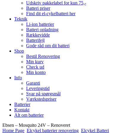
Udskriv pakkelabel for kun 75,-
Batteri priser
Find dit el-cykelbatteri her
Teknik
Li-ion batterier
Batteri opladning
Rækkevidde
Batterifejl
Gode råd om dit batteri
Shop
Bestil Renovering
Min kurv
Check ud
Min konto
Info
Garanti
Leveringstid
Svar på spørgsmål
Værkstedspriser
Batterier
Kontakt
Alt om batterier
Ebsen – Mosquito 24V – Renoveret
Home Page
Elcykel batterier renovering
Elcykel Batteri