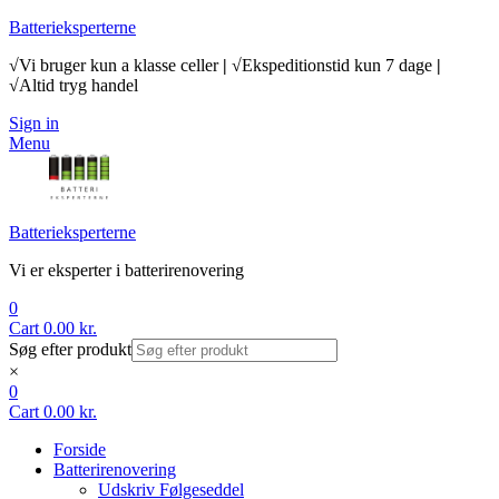
Batterieksperterne
√Vi bruger kun a klasse celler
|
√Ekspeditionstid kun 7 dage
|
√Altid tryg handel
Sign in
Menu
Batterieksperterne
Vi er eksperter i batterirenovering
0
Cart
0.00
kr.
Søg efter produkt
×
0
Cart
0.00
kr.
Forside
Batterirenovering
Udskriv Følgeseddel