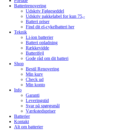
Forside
Batterirenovering
Udskriv Følgeseddel
Udskriv pakkelabel for kun 75,-
Batteri priser
Find dit el-cykelbatteri her
Teknik
Li-ion batterier
Batteri opladning
Rækkevidde
Batterifejl
Gode råd om dit batteri
Shop
Bestil Renovering
Min kurv
Check ud
Min konto
Info
Garanti
Leveringstid
Svar på spørgsmål
Værkstedspriser
Batterier
Kontakt
Alt om batterier