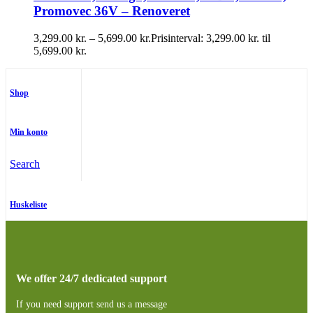
Promovec 36V – Renoveret
3,299.00
kr.
–
5,699.00
kr.
Prisinterval: 3,299.00 kr. til
5,699.00 kr.
Shop
Min konto
Search
Huskeliste
We offer 24/7 dedicated support
If you need support send us a message