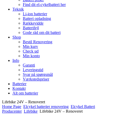
Find dit el-cykelbatteri her
Teknik
Li-ion batterier
Batteri opladning
Rækkevidde
Batterifejl
Gode råd om dit batteri
Shop
Bestil Renovering
Min kurv
Check ud
Min konto
Info
Garanti
Leveringstid
Svar på spørgsmål
Værkstedspriser
Batterier
Kontakt
Alt om batterier
Lifebike 24V – Renoveret
Home Page
Elcykel batterier renovering
Elcykel Batteri
Producenter
Lifebike
Lifebike 24V – Renoveret