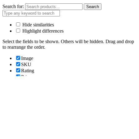
Search for:
Search
Hide similarities
Highlight differences
Select the fields to be shown. Others will be hidden. Drag and drop
to rearrange the order.
Image
SKU
Rating
Price
Stock
Availability
Add to cart
Description
Content
Weight
Dimensions
Additional information
Click outside to hide the comparison bar