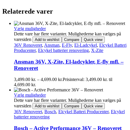
Relaterede varer
Vælg muligheder
Dette vare har flere varianter. Mulighederne kan vælges på
varesiden
Add to wishlist
Compare
Quick view
36V Renoveret
,
Ansman
,
E-Fly
,
El-Ladcykel
,
Elcykel Batteri
Producenter
,
Elcykel batterier renovering
,
X-Zite
Ansman 36V, X-Zite, El-ladcykler, E-fly mfl. –
Renoveret
3,499.00
kr.
–
4,699.00
kr.
Prisinterval: 3,499.00 kr. til
4,699.00 kr.
Vælg muligheder
Dette vare har flere varianter. Mulighederne kan vælges på
varesiden
Add to wishlist
Compare
Quick view
36V Renoveret
,
Bosch
,
Elcykel Batteri Producenter
,
Elcykel
batterier renovering
Bosch – Active Performance 36V – Renoveret