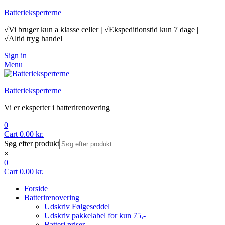
Batterieksperterne
√Vi bruger kun a klasse celler
|
√Ekspeditionstid kun 7 dage
|
√Altid tryg handel
Sign in
Menu
Batterieksperterne
Vi er eksperter i batterirenovering
0
Cart
0.00
kr.
Søg efter produkt
×
0
Cart
0.00
kr.
Forside
Batterirenovering
Udskriv Følgeseddel
Udskriv pakkelabel for kun 75,-
Batteri priser