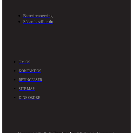
Batterirenovering
Sådan bestiller du
OM OS
KONTAKT OS
BETINGELSER
SITE MAP
DINE ORDRE