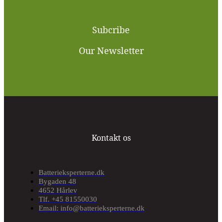
Subcribe
Our Newsletter
Kontakt os
Batterieksperterne.dk
Bygaden 48
4652 Hårlev
Tlf. +45 81550030
Email: info@batterieksperterne.dk