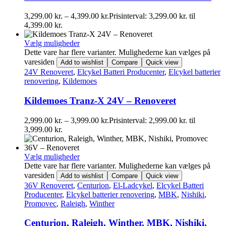
3,299.00
kr.
–
4,399.00
kr.
Prisinterval: 3,299.00 kr. til
4,399.00 kr.
Vælg muligheder
Dette vare har flere varianter. Mulighederne kan vælges på
varesiden
Add to wishlist
Compare
Quick view
24V Renoveret
,
Elcykel Batteri Producenter
,
Elcykel batterier
renovering
,
Kildemoes
Kildemoes Tranz-X 24V – Renoveret
2,999.00
kr.
–
3,999.00
kr.
Prisinterval: 2,999.00 kr. til
3,999.00 kr.
Vælg muligheder
Dette vare har flere varianter. Mulighederne kan vælges på
varesiden
Add to wishlist
Compare
Quick view
36V Renoveret
,
Centurion
,
El-Ladcykel
,
Elcykel Batteri
Producenter
,
Elcykel batterier renovering
,
MBK
,
Nishiki
,
Promovec
,
Raleigh
,
Winther
Centurion, Raleigh, Winther, MBK, Nishiki,